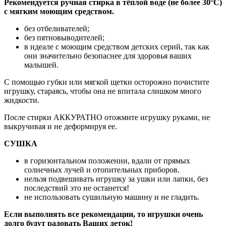
Рекомендуется ручная стирка в тёплой воде (не более 30°С)
с мягким моющим средством.
без отбеливателей;
без пятновыводителей;
в идеале с моющим средством детских серий, так как
они значительно безопаснее для здоровья ваших
малышей.
С помощью губки или мягкой щетки осторожно почистите
игрушку, стараясь, чтобы она не впитала слишком много
жидкости.
После стирки АККУРАТНО отожмите игрушку руками, не
выкручивая и не деформируя ее.
СУШКА
в горизонтальном положении, вдали от прямых
солнечных лучей и отопительных приборов.
нельзя подвешивать игрушку за ушки или лапки, без
последствий это не останется!
не использовать сушильную машину и не гладить.
Если выполнять все рекомендации, то игрушки очень
долго будут радовать Ваших деток!