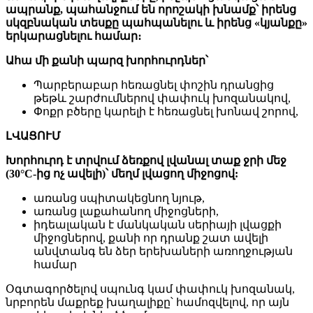
ապրանք, պահանջում են որոշակի խնամք՝ իրենց
սկզբնական տեսքը պահպանելու և իրենց «կյանքը»
երկարացնելու համար։
Ահա մի քանի պարզ խորհուրդներ՝
Պարբերաբար հեռացնել փոշին դրանցից
թեթև շարժումներով փափուկ խոզանակով,
Փոքր բծերը կարելի է հեռացնել խոնավ շորով,
ԼՎԱՑՈՒՄ
Խորհուրդ է տրվում ձեռքով լվանալ տաք ջրի մեջ
(30°C-ից ոչ ավելի)՝ մեղմ լվացող միջոցով:
առանց սպիտակեցնող նյութ,
առանց լաքահանող միջոցների,
իդեալական է մանկական սերիայի լվացքի
միջոցներով, քանի որ դրանք շատ ավելի
անվտանգ են ձեր երեխաների առողջության
համար
Օգտագործելով սպունգ կամ փափուկ խոզանակ,
նրբորեն մաքրեք խաղալիքը՝ համոզվելով, որ այն