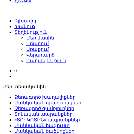
Русский
Գլխավոր
Խանութ
Տեղեկություն
Մեր մասին
Վճարում
Առաքում
Վերադարձ
Գաղտնիություն
0
Մեր տեսականին
Ձեռագործ խաղալիքներ
Մանկական պայուսակներ
Ձեռագործ զամբյուղներ
Տոնական ապրանքներ
«ՏՐԻԿՈՏԻՆ» ապրանքներ
Մանկական հագուստ
Մանկական ծածկոցներ