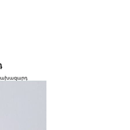
դ
-կախազարդ