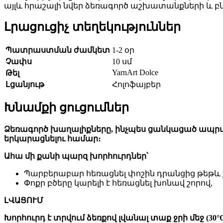
այլև հրաշալի նվեր ձեռագործ աշխատանքների և բ
Լրացուցիչ տեղեկություններ
Պատրաստման ժամկետ
1-2 օր
Չափս
10 սմ
YarnArt Dolce
Թել
Լցանյութ
Հոլոֆայբեր
Խնամքի ցուցումներ
Ձեռագործ խաղալիքները, ինչպես ցանկացած ապրան
երկարացնելու համար։
Ահա մի քանի պարզ խորհուրդներ՝
Պարբերաբար հեռացնել փոշին դրանցից թեթև
Փոքր բծերը կարելի է հեռացնել խոնավ շորով,
ԼՎԱՑՈՒՄ
Խորհուրդ է տրվում ձեռքով լվանալ տաք ջրի մեջ (30°C-