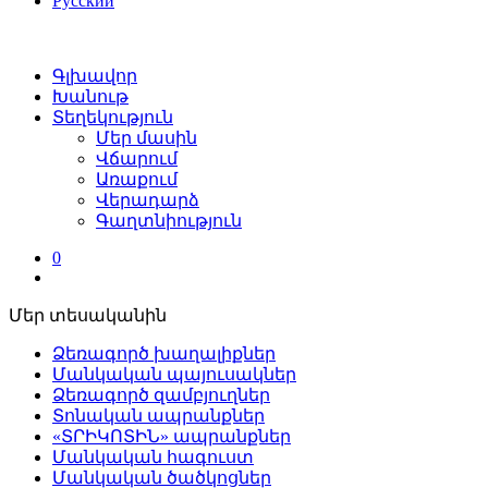
Русский
Գլխավոր
Խանութ
Տեղեկություն
Մեր մասին
Վճարում
Առաքում
Վերադարձ
Գաղտնիություն
0
Մեր տեսականին
Ձեռագործ խաղալիքներ
Մանկական պայուսակներ
Ձեռագործ զամբյուղներ
Տոնական ապրանքներ
«ՏՐԻԿՈՏԻՆ» ապրանքներ
Մանկական հագուստ
Մանկական ծածկոցներ