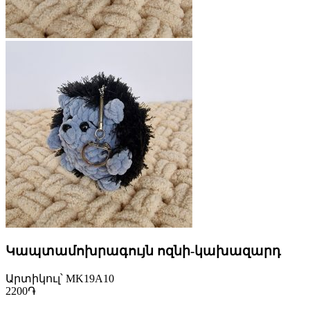
Կապտամոխրագույն ոզնի-կախազարդ
Արտիկուլ՝ MK19A10
2200֏