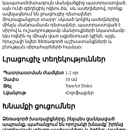
կապտամոխրագույն մանվածքից պատրաստված,
այն ունի գեղեցիկ ոզնու ձև՝ սև ասեղներով, որոնք
ավելացնում են լրացուցիչ դետալներ:
Յուրաքանչյուր տարր՝ սկսած կոկիկ ասեղներից
մինչև մանրամասն դետալներ, պատրաստված է
սիրով և ուշադրությամբ մանրուքների նկատմամբ:
Այս ոզնին ոչ միայն վառ աքսեսուար կլինի, այլև
հրաշալի նվեր ձեռագործ աշխատանքների և
բնության սիրահարների համար։
Լրացուցիչ տեղեկություններ
Պատրաստման ժամկետ
1-2 օր
Չափս
10 սմ
YarnArt Dolce
Թել
Լցանյութ
Հոլոֆայբեր
Խնամքի ցուցումներ
Ձեռագործ խաղալիքները, ինչպես ցանկացած
ապրանք, պահանջում են որոշակի խնամք՝ իրենց
սկզբնական տեսքը պահպանելու և իրենց «կյանքը»