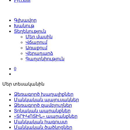
Русский
Գլխավոր
Խանութ
Տեղեկություն
Մեր մասին
Վճարում
Առաքում
Վերադարձ
Գաղտնիություն
0
Մեր տեսականին
Ձեռագործ խաղալիքներ
Մանկական պայուսակներ
Ձեռագործ զամբյուղներ
Տոնական ապրանքներ
«ՏՐԻԿՈՏԻՆ» ապրանքներ
Մանկական հագուստ
Մանկական ծածկոցներ