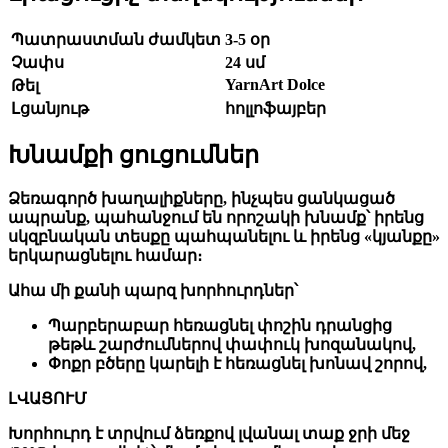
Պատրաստման ժամկետ
3-5 օր
Չափս
24 սմ
YarnArt Dolce
Թել
Լցանյութ
հոլլոֆայբեր
Խնամքի ցուցումներ
Ձեռագործ խաղալիքները, ինչպես ցանկացած
ապրանք, պահանջում են որոշակի խնամք՝ իրենց
սկզբնական տեսքը պահպանելու և իրենց «կյանքը»
երկարացնելու համար։
Ահա մի քանի պարզ խորհուրդներ՝
Պարբերաբար հեռացնել փոշին դրանցից
թեթև շարժումներով փափուկ խոզանակով,
Փոքր բծերը կարելի է հեռացնել խոնավ շորով,
ԼՎԱՑՈՒՄ
Խորհուրդ է տրվում ձեռքով լվանալ տաք ջրի մեջ