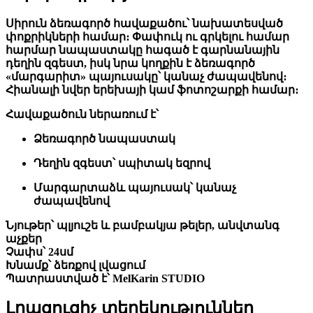
Սիրուն ձեռագործ հավաքածու՝ նախատեսված
փոքրիկների համար։ Փափուկ ու գրկելու համար
հարմար նապաստակը հագած է գարնանային
դեղին զգեստ, իսկ նրա կողքին է ձեռագործ
«մարգարիտ» պայուսակը՝ կանաչ ժապավենով։
Հիանալի նվեր երեխայի կամ ֆոտոշարքի համար։
Հավաքածուն ներառում է՝
Ձեռագործ նապաստակ
Դեղին զգեստ՝ սպիտակ եզրով
Մարգարտաձև պայուսակ՝ կանաչ
ժապավենով
Նյութեր՝
պլյուշե և բամբակյա թելեր, անվտանգ
աչքեր
Չափս՝
24սմ
Խնամք՝
ձեռքով լվացում
Պատրաստված է՝
MelKarin STUDIO
Լրացուցիչ տեղեկություններ