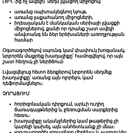
(30°C-ից ոչ ավելի)՝ մեղմ լվացող միջոցով:
առանց սպիտակեցնող նյութ,
առանց լաքահանող միջոցների,
իդեալական է մանկական սերիայի լվացքի
միջոցներով, քանի որ դրանք շատ ավելի
անվտանգ են ձեր երեխաների առողջության
համար
Օգտագործելով սպունգ կամ փափուկ խոզանակ,
նրբորեն մաքրեք խաղալիքը՝ համոզվելով, որ այն
շատ հեղուկ չի ներծծում:
Լվացվելուց հետո ձեռքերով նրբորեն սեղմեք
խաղալիքը՝ առանց այն ոլորելու կամ
դեֆորմացնելու։
ՉՈՐԱՑՈՒՄ
հորիզոնական դիրքում, արևի ուղիղ
ճառագայթներից և ջեռուցման սարքերից
հեռու։
խաղալիքը ականջներից կամ թաթերից չի
կարելի կախել, այն անհետևանք չի մնա։
չօգտագործել չորացնող մեքենա և չարդուկել: