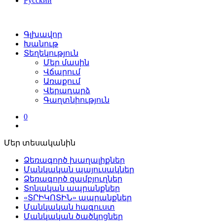
Русский
Գլխավոր
Խանութ
Տեղեկություն
Մեր մասին
Վճարում
Առաքում
Վերադարձ
Գաղտնիություն
0
Մեր տեսականին
Ձեռագործ խաղալիքներ
Մանկական պայուսակներ
Ձեռագործ զամբյուղներ
Տոնական ապրանքներ
«ՏՐԻԿՈՏԻՆ» ապրանքներ
Մանկական հագուստ
Մանկական ծածկոցներ