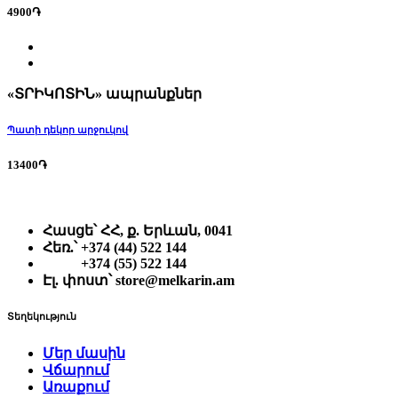
4900֏
«ՏՐԻԿՈՏԻՆ» ապրանքներ
Պատի դեկոր արջուկով
13400֏
Հասցե՝
ՀՀ, ք. Երևան, 0041
Հեռ.՝
+374 (44) 522 144
+374 (55) 522 144
Էլ. փոստ՝
store@melkarin.am
Տեղեկություն
Մեր մասին
Վճարում
Առաքում